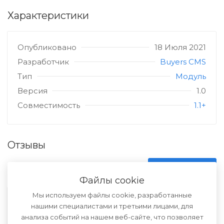
Характеристики
Опубликовано
18 Июля 2021
Разработчик
Buyers CMS
Тип
Модуль
Версия
1.0
Совместимость
1.1+
Отзывы
Нет оценок
ОСТАВИТЬ ОТЗЫВ
Файлы cookie
Мы используем файлы cookie, разработанные
Помогите другим пользователям с выбором -
нашими специалистами и третьими лицами, для
будьте первым, кто поделится своим мнением
анализа событий на нашем веб-сайте, что позволяет