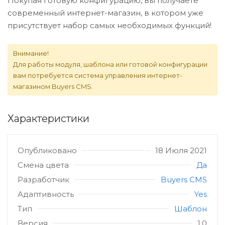
Покупая готовую конфигурацию, вы получаете
современный интернет-магазин, в котором уже
присутствует набор самых необходимых функций!
Внимание!
Для работы модуля, шаблона или готовой конфигурации
вам потребуется система управления интернет-
магазином Buyers CMS.
Характеристики
Опубликовано
18 Июля 2021
Смена цвета
Да
Разработчик
Buyers CMS
Адаптивность
Yes
Тип
Шаблон
Версия
1.0