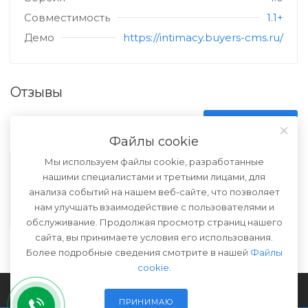
Совместимость
1.1+
Демо
https://intimacy.buyers-cms.ru/
Отзывы
Нет оценок
ОСТАВИТЬ ОТЗЫВ
Файлы cookie
Мы используем файлы cookie, разработанные
Помогите другим пользователям с выбором -
нашими специалистами и третьими лицами, для
будьте первым, кто поделится своим мнением
анализа событий на нашем веб-сайте, что позволяет
об этом товаре.
нам улучшать взаимодействие с пользователями и
обслуживание. Продолжая просмотр страниц нашего
сайта, вы принимаете условия его использования.
Более подробные сведения смотрите в нашей
Файлы
cookie
.
2026 © Buyers CMS - скрипт интернет-магазина премиум
класса. Все права защищены.
ПРИНИМАЮ